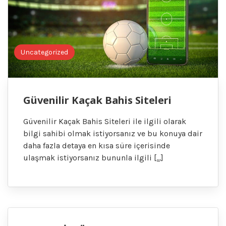
Uncategorized
Güvenilir Kaçak Bahis Siteleri
Güvenilir Kaçak Bahis Siteleri ile ilgili olarak
bilgi sahibi olmak istiyorsanız ve bu konuya dair
daha fazla detaya en kısa süre içerisinde
ulaşmak istiyorsanız bununla ilgili
[…]