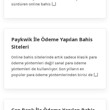
sürdüren online bahis
[…]
Paykwik İle Ödeme Yapılan Bahis
Siteleri
Online bahis sitelerinde artık sadece klasik para
ödeme yöntemleri değil sanal para ödeme
yöntemleri de kullanılıyor. Son yılların en
popüler para ödeme yöntemlerinden birisi de
[…]