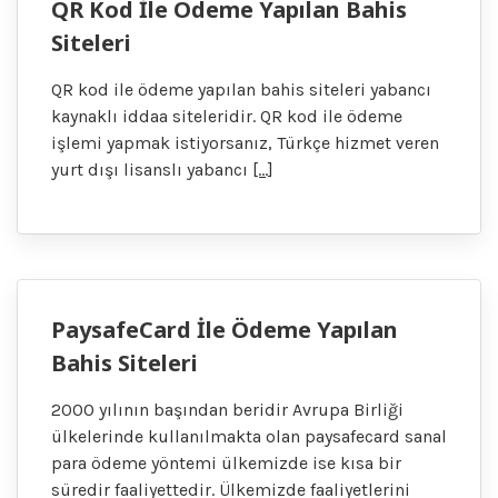
QR Kod İle Ödeme Yapılan Bahis
Siteleri
QR kod ile ödeme yapılan bahis siteleri yabancı
kaynaklı iddaa siteleridir. QR kod ile ödeme
işlemi yapmak istiyorsanız, Türkçe hizmet veren
yurt dışı lisanslı yabancı
[…]
PaysafeCard İle Ödeme Yapılan
Bahis Siteleri
2000 yılının başından beridir Avrupa Birliği
ülkelerinde kullanılmakta olan paysafecard sanal
para ödeme yöntemi ülkemizde ise kısa bir
süredir faaliyettedir. Ülkemizde faaliyetlerini