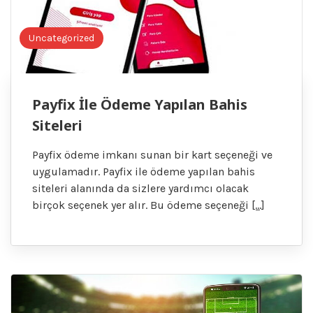
Uncategorized
Payfix İle Ödeme Yapılan Bahis
Siteleri
Payfix ödeme imkanı sunan bir kart seçeneği ve
uygulamadır. Payfix ile ödeme yapılan bahis
siteleri alanında da sizlere yardımcı olacak
birçok seçenek yer alır. Bu ödeme seçeneği
[…]