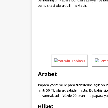
belirlenmiştir. Papara bonusu sağlayan ve bun
bahis sitesi olarak bilinmektedir.
Arzbet
Papara yöntemi ile para transferine açık onli
limiti 50 TL olarak sabitlenmiştir. Bu bahis si
kazanmaktadır. Yüzde 20 oranında papara yatır
Hilbet